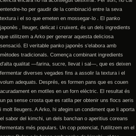
ciència encara no ha aconseguit desxifrar. Per sort, no cal
entendre-ho per gaudir de la combinació entre la seva
textura i el so que emeten en mossegar-lo . El panko
japonès , lleuger, delicat i cruixent, és un dels ingredients
que utilitzem a Arko per generar aquesta deliciosa
sensació. El veritable panko japonès s'elabora amb
mètodes tradicionals. Comença combinant ingredients
d'alta qualitat —farina, sucre, llevat i sal—, que es deixen
fermentar diverses vegades fins a assolir la textura i el
volum adequats. Després, es formen pans que es couen
acuradament en motlles en un forn elèctric. El resultat és
un pa sense crosta que es ratlla per obtenir uns flocs aeris
i molt lleugers. A Arko, hi afegim un condiment que li aporta
el sabor del kimchi, un dels banchan o aperitius coreans
fermentats més populars. Un cop potenciat, l'utilitzem en el