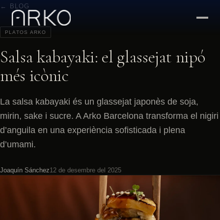
← BLOG
PLATOS ARKO
Salsa kabayaki: el glassejat nipó
més icònic
La salsa kabayaki és un glassejat japonès de soja,
mirin, sake i sucre. A Arko Barcelona transforma el nigiri
d’anguila en una experiència sofisticada i plena
d’umami.
Joaquín Sánchez
12 de desembre del 2025