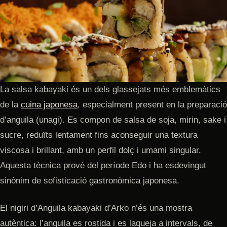
La salsa kabayaki és un dels glassejats més emblemàtics
de la
cuina japonesa
, especialment present en la preparació
d’anguila (unagi). Es compon de salsa de soja, mirin, sake i
sucre, reduïts lentament fins aconseguir una textura
viscosa i brillant, amb un perfil dolç i umami singular.
Aquesta tècnica prové del període Edo i ha esdevingut
sinònim de sofisticació gastronòmica japonesa.
El nigiri d’Anguila kabayaki d’Arko n’és una mostra
autèntica: l’anguila es rostida i es laqueja a intervals, de