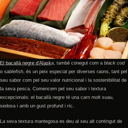
El bacallà negre d'Alask
a, també conegut com a
black cod
o
sablefish
, és un peix especial per diverses raons, tant pel
seu sabor com pel seu valor nutricional i la sostenibilitat de
la seva pesca. Comencem pel seu sabor i textura
excepcionals: el bacallà negre té una carn molt suau,
sedosa i amb un gust profund i ric.
La seva textura mantegosa es deu al seu alt contingut de