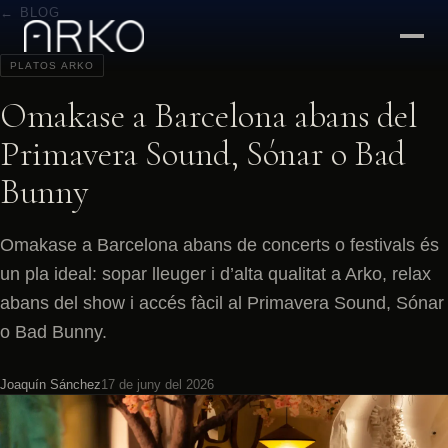
← BLOG
PLATOS ARKO
Omakase a Barcelona abans del
Primavera Sound, Sónar o Bad
Bunny
Omakase a Barcelona abans de concerts o festivals és
un pla ideal: sopar lleuger i d’alta qualitat a Arko, relax
abans del show i accés fàcil al Primavera Sound, Sónar
o Bad Bunny.
Joaquín Sánchez
17 de juny del 2026