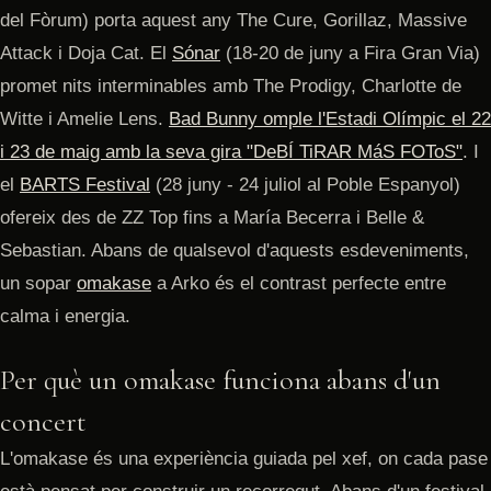
del Fòrum) porta aquest any The Cure, Gorillaz, Massive
Attack i Doja Cat. El
Sónar
(18-20 de juny a Fira Gran Via)
promet nits interminables amb The Prodigy, Charlotte de
Witte i Amelie Lens.
Bad Bunny
omple l'Estadi Olímpic el 22
i 23 de maig amb la seva gira "DeBÍ TiRAR MáS FOToS"
. I
el
BARTS Festival
(28 juny - 24 juliol al Poble Espanyol)
ofereix des de ZZ Top fins a María Becerra i Belle &
Sebastian. Abans de qualsevol d'aquests esdeveniments,
un sopar
omakase
a Arko és el contrast perfecte entre
calma i energia.
Per què un omakase funciona abans d'un
concert
L'omakase és una experiència guiada pel xef, on cada pase