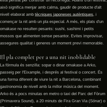
està pensat per construir un recorregut. Abans d'un festival,
això significa menjar amb calma, gaudir de producte d'alt
nivell elaborat amb
tècniques japoneses autèntiques
, i
començar la nit amb un pla especial. A més, els plats d'un
omakase no resulten pesants: sushi, sashimi i petits
mossos que alimenten sense pesantor. Evites improvisar,
assegures qualitat i generes un moment previ memorable.
El pla complet per a una nit inoblidable
La fórmula és senzilla: sopar o dinar omakase a Arko,
passeig per l'Eixample, i després al festival o concert. És
una forma diferent de viure la nit a Barcelona, combinant
gastronomia de nivell amb la millor música del moment.
Arko és a pocs minutas en metro o taxi del Parc del Fòrum
(Primavera Sound), a 20 minuts de Fira Gran Via (Sónar) o