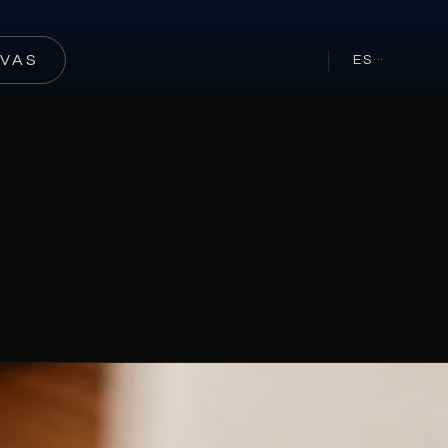
RVAS
ES
···