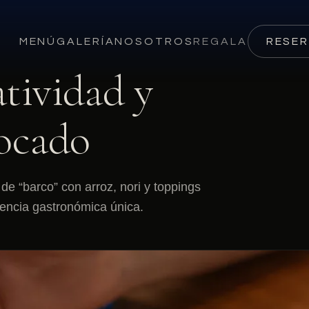
MENÚ
GALERÍA
NOSOTROS
REGALA
RESE
tividad y
bocado
e “barco” con arroz, nori y toppings
iencia gastronómica única.