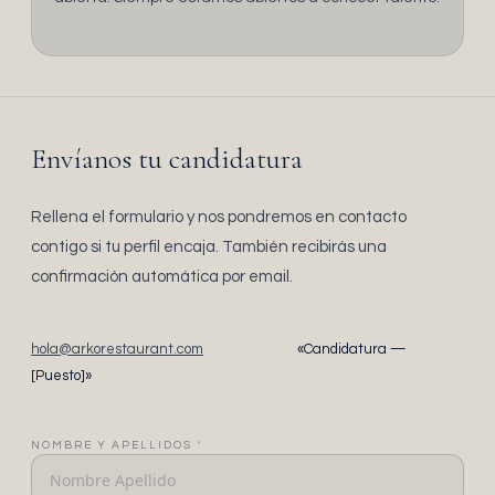
Envíanos tu candidatura
Rellena el formulario y nos pondremos en contacto
contigo si tu perfil encaja. También recibirás una
confirmación automática por email.
O si lo prefieres, escríbenos directamente a
hola@arkorestaurant.com
con el asunto
«Candidatura —
[Puesto]»
.
NOMBRE Y APELLIDOS
*