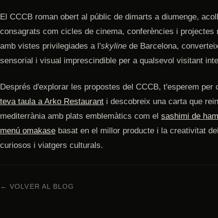
El CCCB roman obert al públic de dimarts a diumenge, acolli
consagrats com cicles de cinema, conferències i projectes 
amb vistes privilegiades a l'
skyline
de Barcelona, converteix
sensorial i visual imprescindible per a qualsevol visitant inte
Després d'explorar les propostes del CCCB, t'esperem per c
teva taula a Arko Restaurant
i descobreix una carta que reint
mediterrània amb plats emblemàtics com el
sashimi de hama
menú omakase
basat en el millor producte i la creativitat d
curiosos i viatgers culturals.
← VOLVER AL BLOG