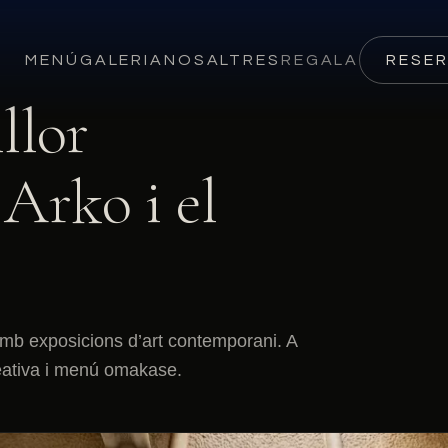
MENÚ
GALERIA
NOSALTRES
REGALA
RESE
llor
Arko i el
amb exposicions d’art contemporani. A
eativa i menú omakase.