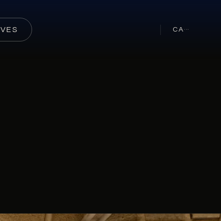
RVES
CA
···