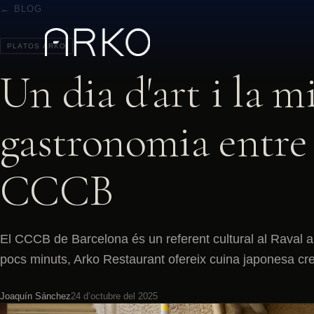
← BLOG
PLATOS ARKO
Un dia d'art i la mi
gastronomia entre 
CCCB
El CCCB de Barcelona és un referent cultural al Raval 
pocs minuts, Arko Restaurant ofereix cuina japonesa cr
Joaquín Sánchez
24 d’octubre del 2025