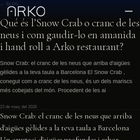
← BLOG
Qué és l’Snow Crab o cranc de les
neus i com gaudir-lo en amanida
i hand roll a Arko restaurant?
Snow Crab: el cranc de les neus que arriba d'aigües
gèlides a la teva taula a Barcelona El Snow Crab ,
conegut com a cranc de les neus, és un dels mariscs
més cobejats del món. Procedent de les ai
23 de març del 2026
Snow Crab: el cranc de les neus que arriba
d'aigües gèlides a la teva taula a Barcelona
Un crustaci d'aigües profundes i sabor