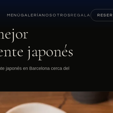
MENÚ
GALERÍA
NOSOTROS
REGALA
RESE
mejor
ente japonés
nte japonés en Barcelona cerca del