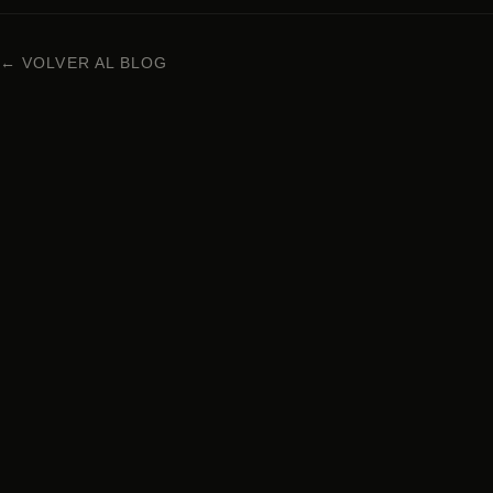
← VOLVER AL BLOG
COCINA JAPONESA EN BARCELONA
Carrer Enric Granados 63, 08008 Barcelona
+34 938 29 95 72
Lunes a domingo · 13h – 00h