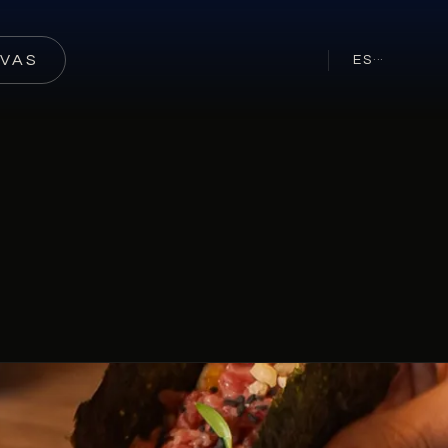
RVAS
ES
···