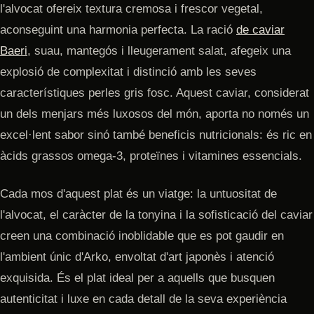
l'alvocat ofereix textura cremosa i frescor vegetal,
aconseguint una harmonia perfecta. La ració
de caviar
Baeri
, suau, mantegós i lleugerament salat, afegeix una
explosió de complexitat i distinció amb les seves
característiques perles gris fosc. Aquest caviar, considerat
un dels menjars més luxosos del món, aporta no només un
excel·lent sabor sinó també beneficis nutricionals: és ric en
àcids grassos omega-3, proteïnes i vitamines essencials.
Cada mos d'aquest plat és un viatge: la untuositat de
l'alvocat, el caràcter de la tonyina i la sofisticació del caviar
creen una combinació inoblidable que es pot gaudir en
l'ambient únic d'Arko, envoltat d'art japonès i atenció
exquisida. És el plat ideal per a aquells que busquen
autenticitat i luxe en cada detall de la seva experiència