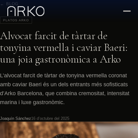
← BLOG
PLATOS ARKO
Alvocat farcit de tàrtar de
tonyina vermella i caviar Baeri:
una joia gastronòmica a Arko
L’alvocat farcit de tàrtar de tonyina vermella coronat
amb caviar Baeri és un dels entrants més sofisticats
d’Arko Barcelona, que combina cremositat, intensitat
marina i luxe gastronòmic.
Joaquín Sánchez
16 d’octubre del 2025