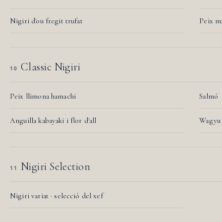
Nigiri d'ou fregit trufat
Peix ma
Classic Nigiri
10
Peix llimona hamachi
Salmó
Anguilla kabayaki i flor d'all
Wagyu 
Nigiri Selection
11
Nigiri variat · selecció del xef