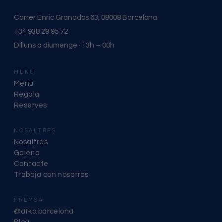
Carrer Enric Granados 63, 08008 Barcelona
+34 938 29 95 72
Dilluns a diumenge · 13h – 00h
MENÚ
Menú
Regala
Reserves
NOSALTRES
Nosaltres
Galeria
Contacte
Trabaja con nosotros
PREMSA
@arko.barcelona