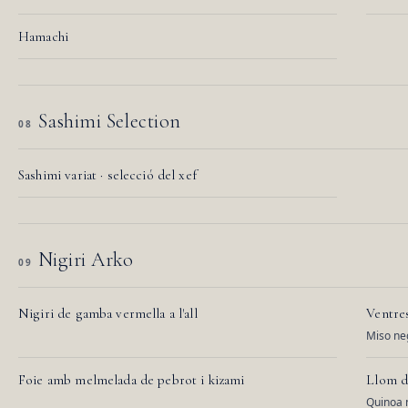
Hamachi
Sashimi Selection
08
Sashimi variat · selecció del xef
Nigiri Arko
09
Nigiri de gamba vermella a l'all
Ventre
Miso neg
Foie amb melmelada de pebrot i kizami
Llom d
Quinoa 