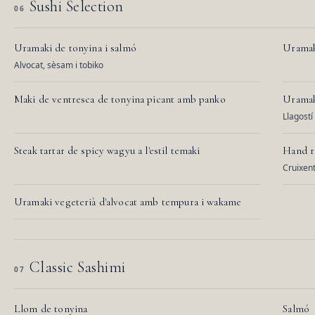
Sushi Selection
06
Uramaki de tonyina i salmó
Uramak
Alvocat, sèsam i tobiko
Maki de ventresca de tonyina picant amb panko
Uramak
Llagostí
Steak tartar de spicy wagyu a l'estil temaki
Hand r
Cruixent
Uramaki vegeterià d'alvocat amb tempura i wakame
Classic Sashimi
07
Llom de tonyina
Salmó