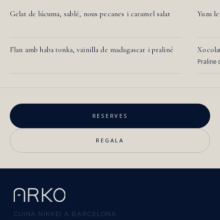
Gelat de lúcuma, sablé, nous pecanes i caramel salat
Yuzu le
Flan amb haba tonka, vainilla de madagascar i praliné
Xocola
Praline d
RESERVES
REGALA
CUINA NIKKEI A BARCELONA