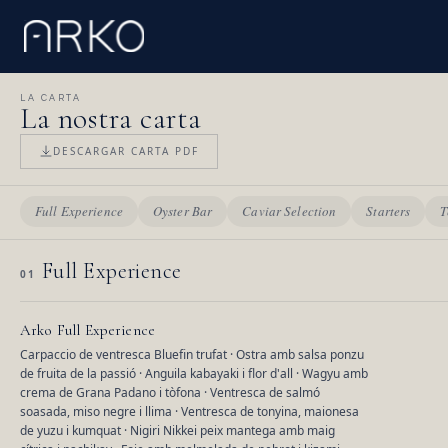
LA CARTA
La nostra carta
DESCARGAR CARTA PDF
Full Experience
Oyster Bar
Caviar Selection
Starters
T
Full Experience
01
Arko Full Experience
Carpaccio de ventresca Bluefin trufat · Ostra amb salsa ponzu
de fruita de la passió · Anguila kabayaki i flor d'all · Wagyu amb
crema de Grana Padano i tòfona · Ventresca de salmó
soasada, miso negre i llima · Ventresca de tonyina, maionesa
de yuzu i kumquat · Nigiri Nikkei peix mantega amb maig