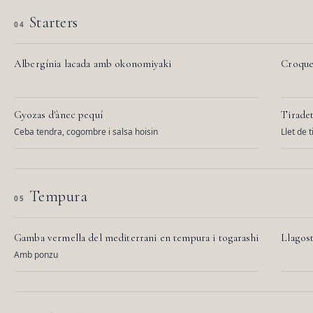
Starters
04
Albergínia lacada amb okonomiyaki
Croque
Gyozas d'ànec pequí
Tirade
Ceba tendra, cogombre i salsa hoisin
Llet de 
Tempura
05
Gamba vermella del mediterrani en tempura i togarashi
Llagost
Amb ponzu