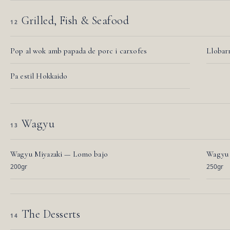
Grilled, Fish & Seafood
12
Pop al wok amb papada de porc i carxofes
Llobarr
Pa estil Hokkaido
Wagyu
13
Wagyu Miyazaki — Lomo bajo
Wagyu 
200gr
250gr
The Desserts
14