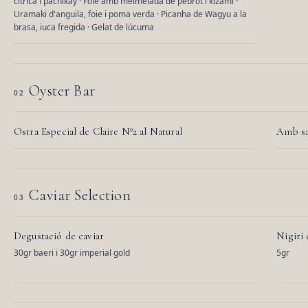
cítrica i pachikay · Foie amb melmelada de pebrot i kizami ·
Uramaki d'anguila, foie i poma verda · Picanha de Wagyu a la
brasa, iuca fregida · Gelat de lúcuma
Oyster Bar
02
Ostra Especial de Claire Nº2 al Natural
Amb sal
Caviar Selection
03
Degustació de caviar
Nigiri 
30gr baeri i 30gr imperial gold
5gr