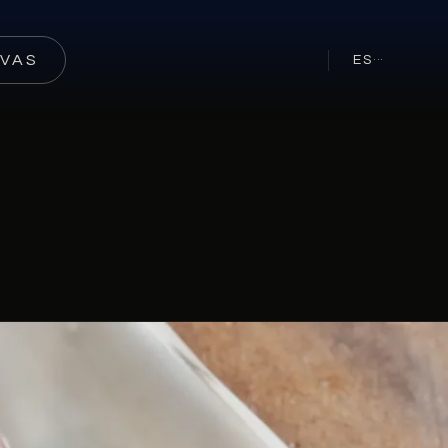
RVAS
ES
···