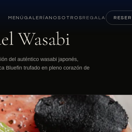
MENÚ
GALERÍA
NOSOTROS
REGALA
RESE
del Wasabi
ción del auténtico wasabi japonés,
a Bluefin trufado en pleno corazón de